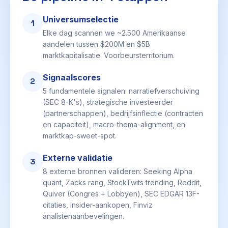
Universumselectie
1
Elke dag scannen we ~2.500 Amerikaanse
aandelen tussen $200M en $5B
marktkapitalisatie. Voorbeursterritorium.
Signaalscores
2
5 fundamentele signalen: narratiefverschuiving
(SEC 8-K's), strategische investeerder
(partnerschappen), bedrijfsinflectie (contracten
en capaciteit), macro-thema-alignment, en
marktkap-sweet-spot.
Externe validatie
3
8 externe bronnen valideren: Seeking Alpha
quant, Zacks rang, StockTwits trending, Reddit,
Quiver (Congres + Lobbyen), SEC EDGAR 13F-
citaties, insider-aankopen, Finviz
analistenaanbevelingen.