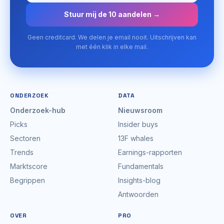
Stuur mij de 10 aandelen →
Geen creditcard. We delen je email nooit. Uitschrijven kan
met één klik in elke mail.
ONDERZOEK
DATA
Onderzoek-hub
Nieuwsroom
Picks
Insider buys
Sectoren
13F whales
Trends
Earnings-rapporten
Marktscore
Fundamentals
Begrippen
Insights-blog
Antwoorden
OVER
PRO