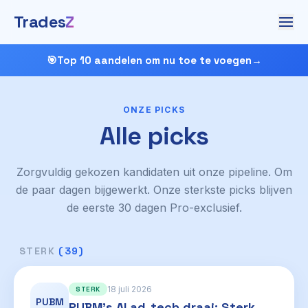
Trades
Z
🎯
Top 10 aandelen om nu toe te voegen
→
ONZE PICKS
Alle picks
Zorgvuldig gekozen kandidaten uit onze pipeline. Om
de paar dagen bijgewerkt. Onze sterkste picks blijven
de eerste 30 dagen Pro-exclusief.
STERK
(39)
18 juli 2026
STERK
PUBM
PUBM's AI ad-tech draai: Sterk