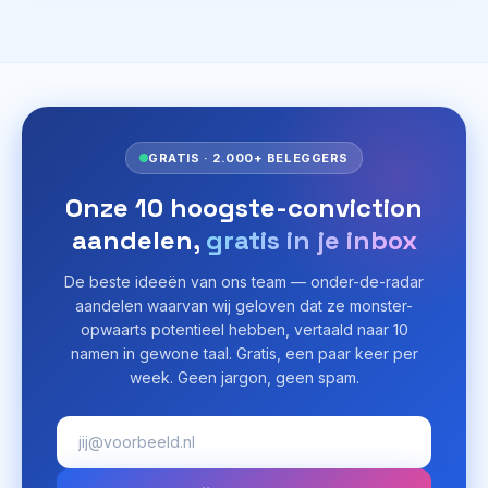
zit de bottleneck niet alleen in de chips zelf
— het gaat om hoe snel die chips data met
elkaar kunnen uitwisselen. De optische
engines en interposer-technologie van POET
helpen elektrische signalen in licht om te
zetten en terug, zodat data veel sneller kan
bewegen met minder warmte in AI- en cloud-
GRATIS · 2.000+ BELEGGERS
datacenters.[1][2][6] Als de uitgaven aan AI-
infrastructuur blijven groeien en de
Onze 10 hoogste-conviction
ontwerpen van POET aanslaan, zou dit kleine
aandelen,
gratis in je inbox
bedrijf een cruciaal bouwsteentje kunnen
verkopen waar elk groot AI-datacenter
De beste ideeën van ons team — onder-de-radar
stilletjes van afhankelijk is.
aandelen waarvan wij geloven dat ze monster-
opwaarts potentieel hebben, vertaald naar 10
namen in gewone taal. Gratis, een paar keer per
week. Geen jargon, geen spam.