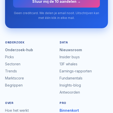
Stuur mij de 10 aandelen →
Geen creditcard. We delen je email nooit. Uitschrijven kan
met één klik in elke mail.
ONDERZOEK
DATA
Onderzoek-hub
Nieuwsroom
Picks
Insider buys
Sectoren
13F whales
Trends
Earnings-rapporten
Marktscore
Fundamentals
Begrippen
Insights-blog
Antwoorden
OVER
PRO
Hoe het werkt
Binnenkort