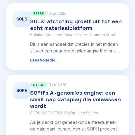
om in te zetten op de infrastructuur achter het
maakt de stroomonderdelen die die
energieverhaal, niet alleen op de
hersenen efficiënt van elektriciteit voorzien.
10 juli 2026
boormaatschappijen zelf.[4][8]
STERK
SOLS
[5][3] Naarmate AI-servers en EV-laadstations
SOLS' afstoting groeit uit tot een
zich vermenigvuldigen, stijgt de vraag naar
echt materiaalplatform
efficiënte, compacte stroomchips. Als MX erin
Solstice Advanced Materials Inc. Common Stock
slaagt een niche uit te snijden met zijn nieuwe
Dit is een aandeel dat precies in het midden
productlijnen en die grote golven te
zit van een paar grote, alledaagse thema's:
benutten, kan zelfs een klein bedrijf als dit
AI-datacenters hebben koeling nodig,
flinke koersbewegingen maken.[5][2]
Lees volledig →
elektriciteitsnetwerken hebben betere
materialen nodig, en kernprojecten hebben
speciale chemicaliën en onderdelen nodig.
[5][7] Gewoon gezegd: Solstice verkoopt de
10 juli 2026
STERK
SOPH
"verborgen spullen" die moderne
SOPH's AI-genomics engine: een
elektronica, koelsystemen en schone energie
small-cap dataplay die volwassen
aan het werk zetten. Dat is belangrijk omdat
wordt
deze markten kunnen groeien zelfs als de
SOPHiA GENETICS SA Ordinary Shares
bredere economie turbulent is. Als deze
Als je denkt dat geneeskunde steeds meer
trends doorgaan, heeft Solstice een kans om
op data gaat leunen, dan zit SOPH precies in
te groeien door de gereedschapskant van