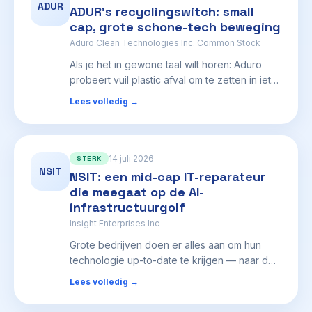
ADUR
Europese merken de EV-productie weer
ADUR's recyclingswitch: small
opschalen, en wereldwijde energiebedrijven
cap, grote schone-tech beweging
doorgaan met het bouwen van LNG- en
Aduro Clean Technologies Inc. Common Stock
subsea-projecten, dan zou de vraag naar
Als je het in gewone taal wilt horen: Aduro
Aspens specialistische materialen kunnen
probeert vuil plastic afval om te zetten in iets
stijgen.[2][3] Voor een kleiner bedrijf kunnen
nuttigs, en dat past precies in het grotere
een paar solide contracten en een duidelijker
Lees volledig →
verhaal van recycling en klimaattechnologie.
pad naar break-even veel invloed hebben
Dat maakt het interessant voor mensen die
op de koers, in beide richtingen.[1][7]
dezelfde grote trends volgen als AI-
infrastructuur of energietransitie: de markt
14 juli 2026
STERK
NSIT
zoekt naar de volgende stap na
NSIT: een mid-cap IT-reparateur
experimenten, niet zomaar nog meer
die meegaat op de AI-
wetenschapsprojecten. De waarde van Aduro
infrastructuurgolf
zit erin of het proces echt kan uitgroeien tot
Insight Enterprises Inc
een herhaalbaar fabrieksmodel, en niet
Grote bedrijven doen er alles aan om hun
gewoon een eenmalig laboratoriumresultaat
technologie up-to-date te krijgen — naar de
blijft[1][4].
cloud verhuizen, cyberbeveiliging
Lees volledig →
aanscherpen, en systemen zo inrichten dat
ze veilig AI op grote schaal kunnen